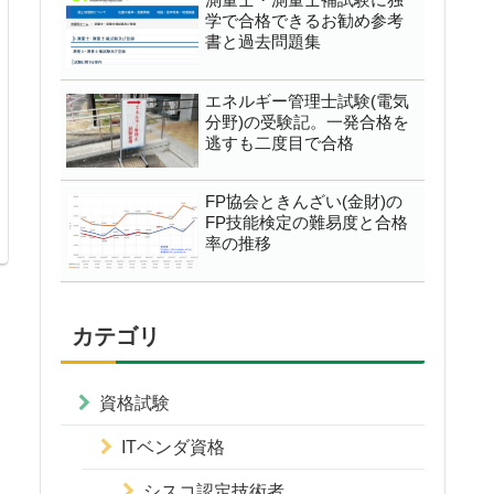
学で合格できるお勧め参考
書と過去問題集
エネルギー管理士試験(電気
分野)の受験記。一発合格を
逃すも二度目で合格
FP協会ときんざい(金財)の
FP技能検定の難易度と合格
率の推移
カテゴリ
資格試験
ITベンダ資格
シスコ認定技術者