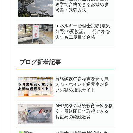
独学で合格できるお勧め参
考書・勉強方法
エネルギー管理士試験(電気
分野)の受験記。一発合格を
逃すも二度目で合格
ブログ新着記事
資格試験の参考書を安く買
える・ポイント還元率が高
いお勧め通販サイト
AFP資格の継続教育単位を格
安・最短即日で取得できる
お勧めの継続教育
測量士・測量士補試験に独