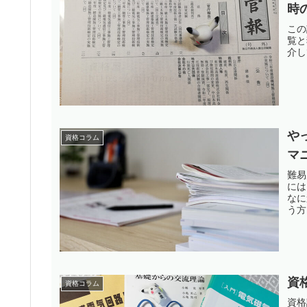
時
この
覧と
介し
や
資格コラム
マ
難易
には
なに
う方
資
資格コラム
資格