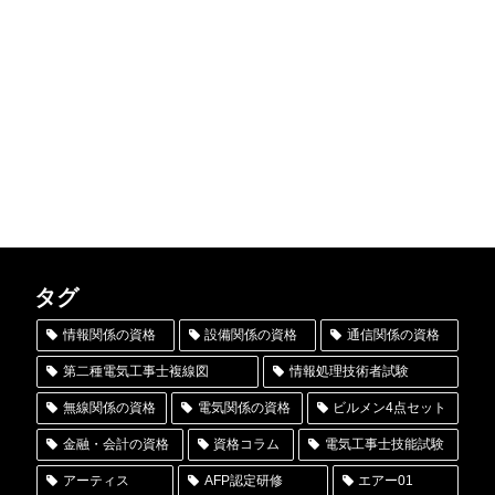
タグ
情報関係の資格
設備関係の資格
通信関係の資格
第二種電気工事士複線図
情報処理技術者試験
無線関係の資格
電気関係の資格
ビルメン4点セット
金融・会計の資格
資格コラム
電気工事士技能試験
アーティス
AFP認定研修
エアー01