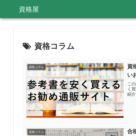
資格屋
資格コラム
資
資格コラム
い
この
く買
紹介
合
資格コラム