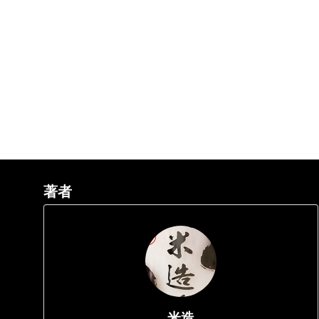
著者
米造