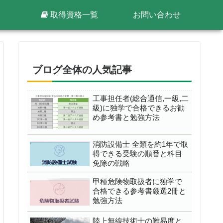
取得資格一覧
お問い合わせ
ブログ全体の人気記事
工事担任者(総合通信,一級,二
級)に独学で合格できるお勧
め参考書と勉強方法
消防設備士 全類を約1年で取
得できる受験の順番と科目
免除の戦略
甲種危険物取扱者に独学で
合格できる参考書厳選2冊と
勉強方法
陸上無線技術士の難易度と