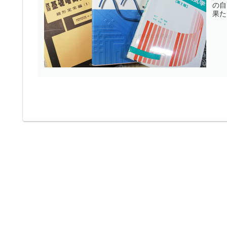
の自
果た