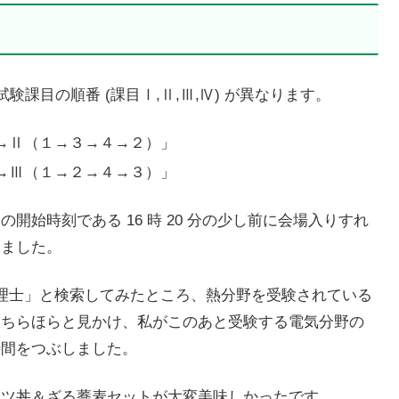
と試験課目の順番 (課目Ⅰ,Ⅱ,Ⅲ,Ⅳ) が異なります。
→Ⅱ（１→３→４→２）」
→Ⅲ（１→２→４→３）」
始時刻である 16 時 20 分の少し前に会場入りすれ
しました。
ギー管理士」と検索してみたところ、熱分野を受験されている
をちらほらと見かけ、私がこのあと受験する電気分野の
時間をつぶしました。
カツ丼＆ざる蕎麦セットが大変美味しかったです。