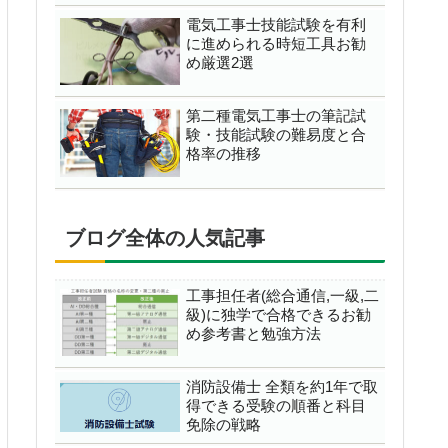
電気工事士技能試験を有利
に進められる時短工具お勧
め厳選2選
第二種電気工事士の筆記試
験・技能試験の難易度と合
格率の推移
ブログ全体の人気記事
工事担任者(総合通信,一級,二
級)に独学で合格できるお勧
め参考書と勉強方法
消防設備士 全類を約1年で取
得できる受験の順番と科目
免除の戦略