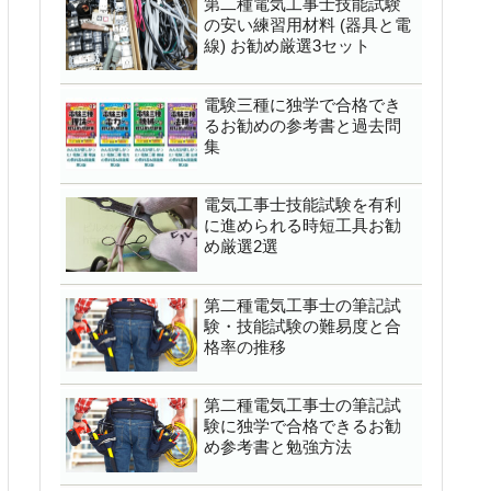
第二種電気工事士技能試験
の安い練習用材料 (器具と電
線) お勧め厳選3セット
電験三種に独学で合格でき
るお勧めの参考書と過去問
集
電気工事士技能試験を有利
に進められる時短工具お勧
め厳選2選
第二種電気工事士の筆記試
験・技能試験の難易度と合
格率の推移
第二種電気工事士の筆記試
験に独学で合格できるお勧
め参考書と勉強方法