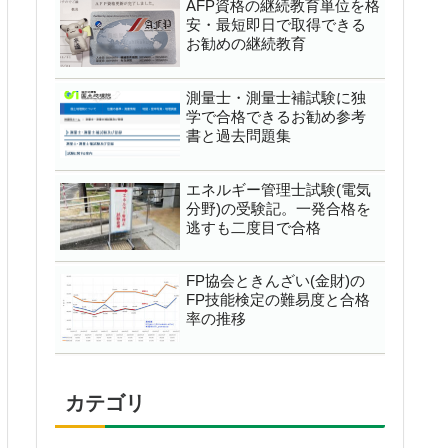
AFP資格の継続教育単位を格
安・最短即日で取得できる
お勧めの継続教育
測量士・測量士補試験に独
学で合格できるお勧め参考
書と過去問題集
エネルギー管理士試験(電気
分野)の受験記。一発合格を
逃すも二度目で合格
FP協会ときんざい(金財)の
FP技能検定の難易度と合格
率の推移
カテゴリ