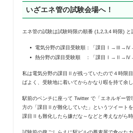
いざエネ管の試験会場へ！
エネ管の試験は試験時限の順番 (1,2,3,4 時限) 
電気分野の課目受験順：「課目Ⅰ→Ⅲ→Ⅳ
熱分野の課目受験順 ：「課目Ⅰ→Ⅱ→Ⅳ
私は電気分野の課目Ⅱが残っていたので４時限目の開
ばよく、受験地に着いてからかなり暇を持て余
駅前のベンチに座って Twitter で「エネル
方の「課目Ⅱが難化していた」というツイート
課目Ⅱも難化したら嫌だな～などと考えながら
試験前の腹ごしらえに駅ビルの蕎麦屋で食べた