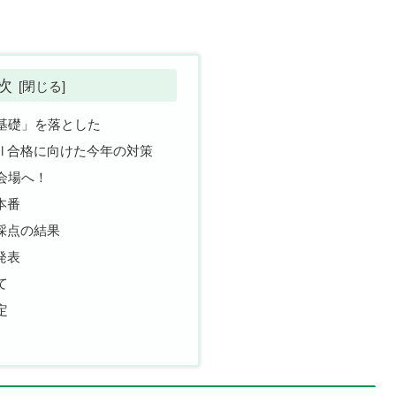
次
基礎」を落とした
目Ⅱ合格に向けた今年の対策
会場へ！
本番
己採点の結果
発表
て
定