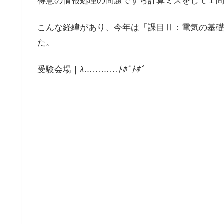
得意の情報処理の問題ですら計算ミスをして１
こんな経緯があり、今年は「課目Ⅱ：電気の基
た。
受験会場｜
λ
…………
ﾄﾎﾞﾄﾎﾞ