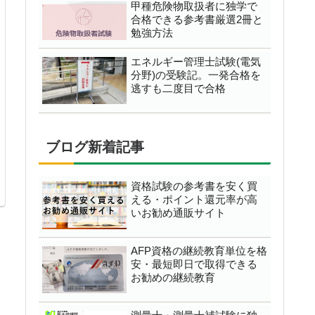
甲種危険物取扱者に独学で
合格できる参考書厳選2冊と
勉強方法
エネルギー管理士試験(電気
分野)の受験記。一発合格を
逃すも二度目で合格
ブログ新着記事
資格試験の参考書を安く買
える・ポイント還元率が高
いお勧め通販サイト
AFP資格の継続教育単位を格
安・最短即日で取得できる
お勧めの継続教育