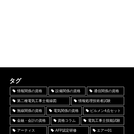
タグ
情報関係の資格
設備関係の資格
通信関係の資格
第二種電気工事士複線図
情報処理技術者試験
無線関係の資格
電気関係の資格
ビルメン4点セット
金融・会計の資格
資格コラム
電気工事士技能試験
アーティス
AFP認定研修
エアー01