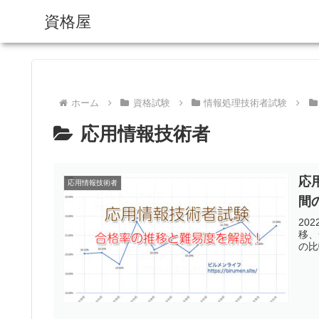
資格屋
ホーム
資格試験
情報処理技術者試験
応用情報技術者
応
応用情報技術者
間
20
移、
の比