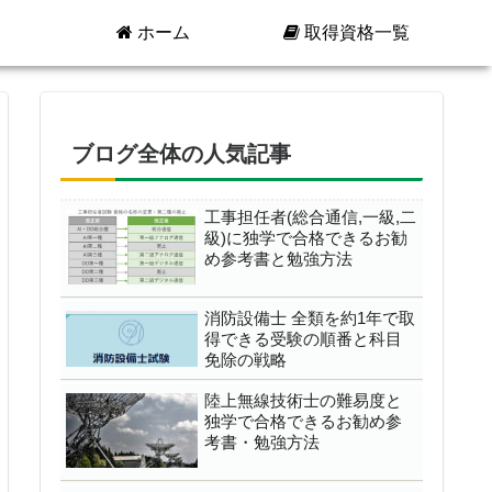
ホーム
取得資格一覧
ブログ全体の人気記事
工事担任者(総合通信,一級,二
級)に独学で合格できるお勧
め参考書と勉強方法
消防設備士 全類を約1年で取
得できる受験の順番と科目
免除の戦略
陸上無線技術士の難易度と
独学で合格できるお勧め参
考書・勉強方法