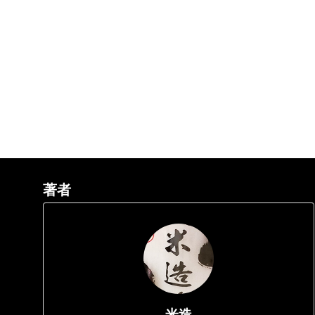
著者
米造