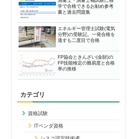
測量士・測量士補試験に独
学で合格できるお勧め参考
書と過去問題集
エネルギー管理士試験(電気
分野)の受験記。一発合格を
逃すも二度目で合格
FP協会ときんざい(金財)の
FP技能検定の難易度と合格
率の推移
カテゴリ
資格試験
ITベンダ資格
シスコ認定技術者