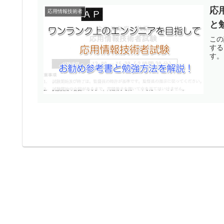
応
応用情報技術者
と
この
する
す。