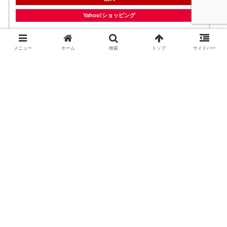
Yahoo!ショッピング
メニュー
ホーム
検索
トップ
サイドバー
おわりに
本記事が電気通信主任技術者 (伝送交換) を受験される方
の手助けになれば幸いです。
電気通信主任技術者試験の難易度と線路種別の対策情報は
以下の記事でご紹介していますので併せてご覧ください。
電気通信主任技術者試験の情報
電気通信主任技術者(伝送交換・線路)の難易度と
合格率の推移