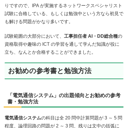
りですので、IPA が実施するネットワークスペシャリスト
試験に合格している、もしくは勉強中という方なら初見で
も解ける問題がかなり多いです。
試験範囲の大部分において、
工事担任者 AI・DD総合種
の
資格取得や趣味の ICT の学習を通して学んだ知識が役に
立ち、なんとか合格することができました。
お勧めの参考書と勉強方法
「電気通信システム」の出題傾向とお勧めの参考
書・勉強方法
電気通信システム
の科目は全 20 問中計算問題が 3 ～ 5 問
程度、論理回路の問題が 2 ～ 3 問、残りは文中の括弧に