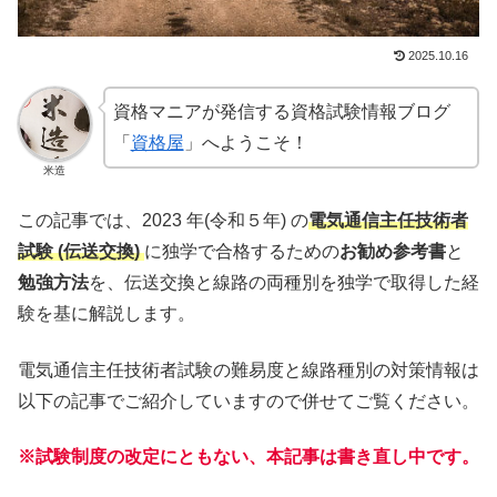
2025.10.16
資格マニアが発信する資格試験情報ブログ
「
資格屋
」へようこそ！
米造
この記事では、2023 年(令和５年) の
電気通信主任技術者
試験 (伝送交換)
に独学で合格するための
お勧め参考書
と
勉強方法
を、伝送交換と線路の両種別を独学で取得した経
験を基に解説します。
電気通信主任技術者試験の難易度と線路種別の対策情報は
以下の記事でご紹介していますので併せてご覧ください。
※試験制度の改定にともない、本記事は書き直し中です。