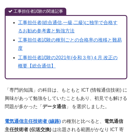
工事担任者試験の関連記事
工事担任者(総合通信,一級,二級)に独学で合格す
るお勧め参考書と勉強方法
工事担任者試験の種別ごとの合格率の推移と難易
度
工事担任者試験の2021年(令和３年)４月 改正の
概要【総合通信】
「専門的知識」の科目は、もともと ICT (情報通信技術) に
興味があって勉強をしていたこともあり、初見でも解ける
問題が多かった「
データ通信
」 を選択しました。
電気通信主任技術者 (線路)
の種別と比べると、
電気通信
主任技術者 (伝送交換)
は出題される範囲がかなり ICT 寄