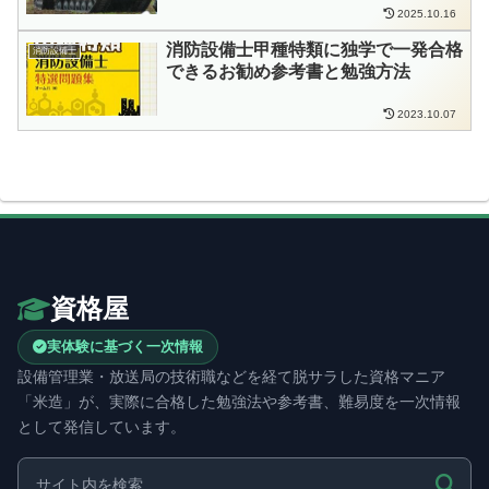
2025.10.16
消防設備士甲種特類に独学で一発合格
消防設備士
できるお勧め参考書と勉強方法
2023.10.07
資格屋
実体験に基づく一次情報
設備管理業・放送局の技術職などを経て脱サラした資格マニア
「米造」が、実際に合格した勉強法や参考書、難易度を一次情報
として発信しています。