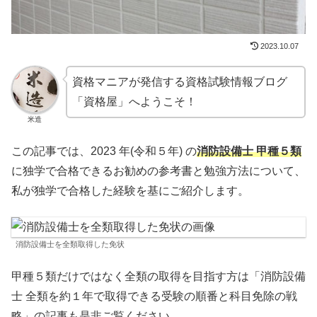
2023.10.07
資格マニアが発信する資格試験情報ブログ
「
資格屋
」へようこそ！
米造
この記事では、2023 年(令和５年) の
消防設備士 甲種５類
に独学で合格できるお勧めの参考書と勉強方法について、
私が独学で合格した経験を基にご紹介します。
消防設備士を全類取得した免状
甲種５類だけではなく全類の取得を目指す方は「
消防設備
士 全類を約１年で取得できる受験の順番と科目免除の戦
略
」の記事も是非ご覧ください。