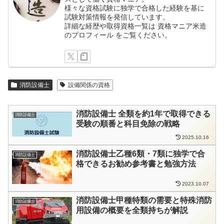
様々な資格試験に独学で合格した経験を基に
試験対策情報を発信しています。
詳細な経歴や取得資格一覧は
資格マニア米造
のプロフィール
をご覧ください。
消防設備士
設備関係の資格
消防設備士 全類を約1年で取得できる
消防設備士
受験の順番と科目免除の戦略
2025.10.16
消防設備士乙種6類・7類に独学で合
消防設備士
格できるお勧め参考書と勉強方法
2023.10.07
消防設備士甲種特類の需要と特殊消防
消防設備士
用設備の概要を全類持ちが解説