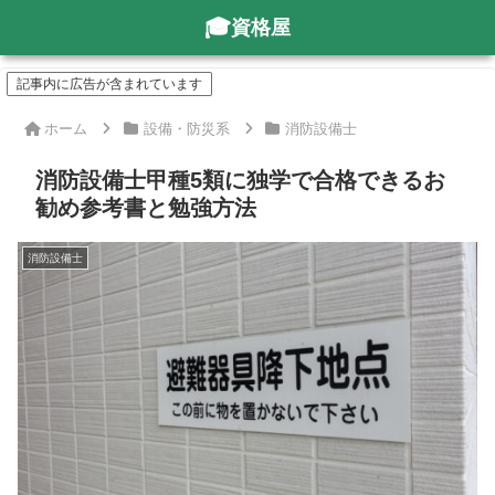
資格屋
記事内に広告が含まれています
ホーム
設備・防災系
消防設備士
消防設備士甲種5類に独学で合格できるお
勧め参考書と勉強方法
消防設備士